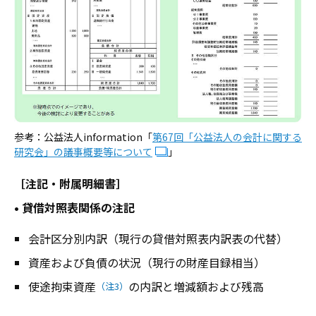
参考：公益法人information「
第67回「公益法人の会計に関する
研究会」の議事概要等について
」
［注記・附属明細書］
• 貸借対照表関係の注記
会計区分別内訳（現行の貸借対照表内訳表の代替）
資産および負債の状況（現行の財産目録相当）
使途拘束資産
の内訳と増減額および残高
（注3）