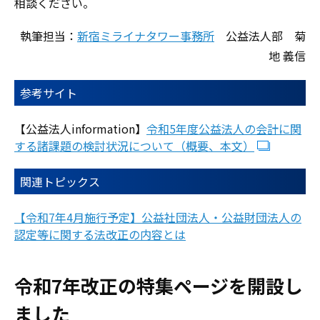
相談ください。
執筆担当：
新宿ミライナタワー事務所
公益法人部 菊
地 義信
参考サイト
【公益法人information】
令和5年度公益法人の会計に関
する諸課題の検討状況について（概要、本文）
関連トピックス
【令和7年4月施行予定】公益社団法人・公益財団法人の
認定等に関する法改正の内容とは
令和7年改正の特集ページを開設し
ました