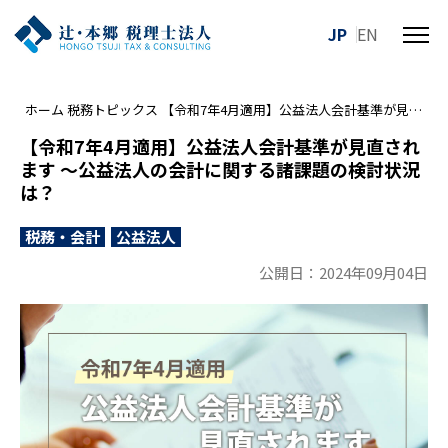
JP
EN
メ
ニ
ュ
ホーム
税務トピックス
【令和7年4月適用】公益法人会計基準が見直されます ～公益法人の会計に関する諸課題の検討状況は？
ー
を
【令和7年4月適用】公益法人会計基準が見直され
開
ます ～公益法人の会計に関する諸課題の検討状況
閉
は？
す
る
税務・会計
公益法人
公開日：2024年09月04日