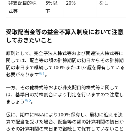
非支配目的株
5％以
20％
なし
式等
下
受取配当金等の益金不算入制度において注意
しておきたいこと
原則として、完全子法人株式等および関連法人株式等に
関しては、配当等の額の計算期間の初日からその計算期
間の末日まで継続して100％または1/3超を保有している
必要があります
※1
。
一方、その他株式等および非支配目的株式等に関して
は、基準日の持株割合により判定を行いますので注意し
ましょう
※2
。
仮に、期中にM&Aにより100％保有し、最初に迎える決
算で配当を受けた場合、配当等の額の計算期間の初日か
らその計算期間の末日まで継続して保有していないこと