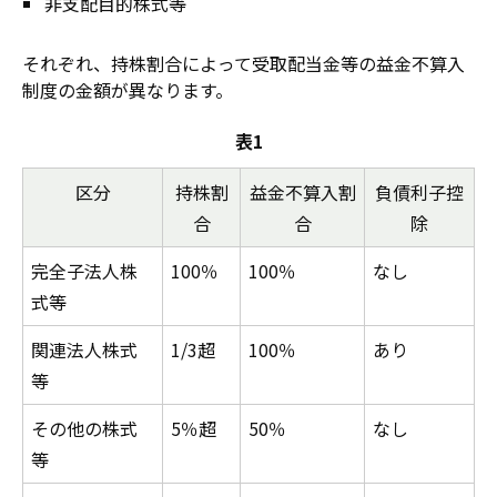
非支配目的株式等
それぞれ、持株割合によって受取配当金等の益金不算入
制度の金額が異なります。
表1
区分
持株割
益金不算入割
負債利子控
合
合
除
完全子法人株
100％
100％
なし
式等
関連法人株式
1/3超
100％
あり
等
その他の株式
5％超
50％
なし
等