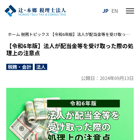
JP
EN
メ
ニ
ュ
ホーム
税務トピックス
【令和6年版】法人が配当金等を受け取った際の処理上の注意点
ー
を
【令和6年版】法人が配当金等を受け取った際の処
開
理上の注意点
閉
す
税務・会計
法人
る
公開日：2024年09月13日