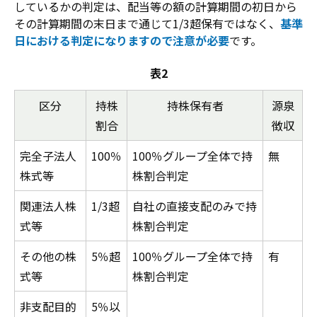
しているかの判定は、配当等の額の計算期間の初日から
その計算期間の末日まで通じて1/3超保有ではなく、
基準
日における判定になりますので注意が必要
です。
表2
区分
持株
持株保有者
源泉
割合
徴収
完全子法人
100％
100％グループ全体で持
無
株式等
株割合判定
関連法人株
1/3超
自社の直接支配のみで持
式等
株割合判定
その他の株
5％超
100％グループ全体で持
有
式等
株割合判定
非支配目的
5％以