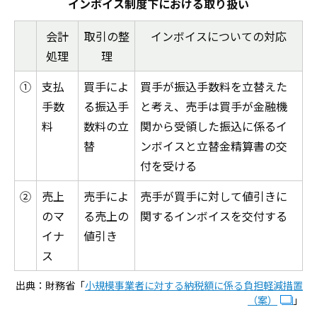
インボイス制度下における取り扱い
会計
取引の整
インボイスについての対応
処理
理
①
支払
買手によ
買手が振込手数料を立替えた
手数
る振込手
と考え、売手は買手が金融機
料
数料の立
関から受領した振込に係るイ
替
ンボイスと立替金精算書の交
付を受ける
②
売上
売手によ
売手が買手に対して値引きに
のマ
る売上の
関するインボイスを交付する
イナ
値引き
ス
出典：財務省「
小規模事業者に対する納税額に係る負担軽減措置
（案）
」