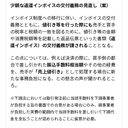
少額な返還インボイスの交付義務の見直し（案）
インボイス制度への移行に伴い、インボイスの交付
義務とともに、
値引き等を行った際にも
売手と買手
の税率と税額の一致を図るために、値引き等の金額
や消費税額等を記載した返品伝票といった書類
（返
還インボイス）の交付義務が課される
こととなる。
この点については、例えば決済の際に、買手側の都
合で差し引かれた
振込手数料相当額
やその他の経費
を、売手が
「売上値引き」
として処理する場合に新
たな事務負担になる、との懸念の声が聞かれるとこ
ろ。
※下請法においては取引発注前に当該手数料を下請事業者
が負担する旨の書面での合意がある場合にのみ、親事業者
が負担した実費の範囲内で当該手数料を差し引いて下請代
金を支払うことが認められることに留意が必要。