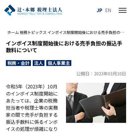
JP
EN
メ
ニ
ュ
ホーム
税務トピックス
インボイス制度開始後における売手負担の振込手数料について
ー
を
インボイス制度開始後における売手負担の振込手
開
数料について
閉
す
税務・会計
法人
個人事業主
る
公開日：2023年03月10日
令和5年（2023年）10月
のインボイス制度開始に
あたっては、企業の税務
担当者や税理士等の実務
家の間で売手が負担する
振込手数料に係るインボ
イスの処理が煩雑になり