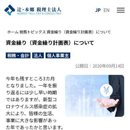
JP
EN
メ
ニ
ュ
ホーム
税務トピックス
資金繰り（資金繰り計画表）について
ー
を
資金繰り（資金繰り計画表）について
開
閉
税務・会計
法人
個人事業主
す
公開日：2020年09月14日
る
今年も残すところ3カ月
となりました。一年を振
り返るには少し早い時期
ではありますが、新型コ
ロナウイルス感染症の拡
大により、皆様の生活、
事業に大きな影響があっ
た年であったかと思います。