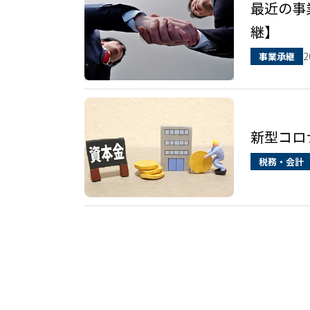
最近の事
継】
2
事業承継
新型コロ
税務・会計