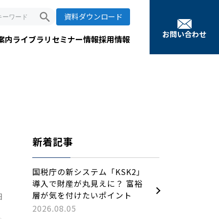
search
資料ダウンロード
お問い合わせ
案内
ライブラリ
セミナー情報
採用情報
新着記事
国税庁の新システム「KSK2」
導入で財産が丸見えに？ 富裕
層が気を付けたいポイント
日
2026.08.05