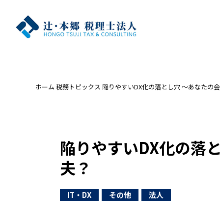
ホーム
税務トピックス
陥りやすいDX化の落とし穴 ～あなたの
陥りやすいDX化の落
夫？
IT・DX
その他
法人