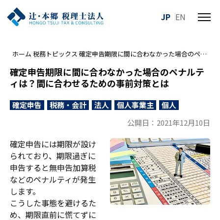
JP
EN
メ
ニ
ュ
ホーム
税務トピックス
確定申告期限に間に合わなかった場合のペナルティは？間に合わせるための事前対策とは
ー
を
確定申告期限に間に合わなかった場合のペナルテ
開
ィは？間に合わせるための事前対策とは
閉
す
確定申告
税務・会計
法人
個人事業主
個人
る
公開日：2021年12月10日
確定申告には期限が設け
られており、期限過ぎに
申告すると無申告加算税
などのペナルティが発生
します。
こうした事態を避けるた
め、期限直前に慌てずに