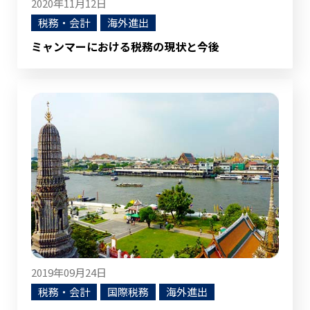
2020年11月12日
税務・会計
海外進出
ミャンマーにおける税務の現状と今後
2019年09月24日
税務・会計
国際税務
海外進出