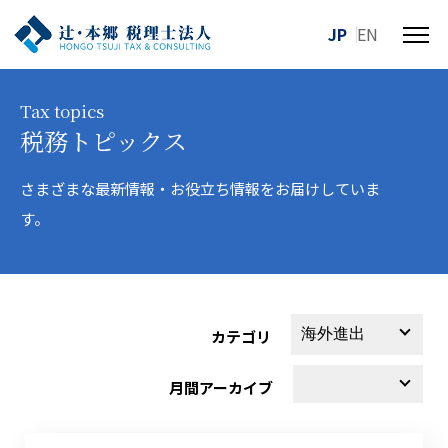
JP
EN
メ
ニ
ュ
Tax topics
ー
税務トピックス
を
開
閉
さまざまな最新情報・お役立ち情報をお届けしていま
す
す。
る
カテゴリ
月間アーカイブ