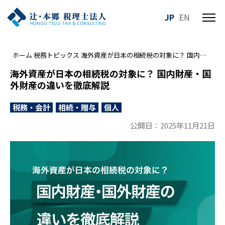
JP
EN
メ
ニ
ュ
ホーム
税務トピックス
海外資産が日本の相続税の対象に？ 国内財産・国外財産の違いを徹底解説
ー
を
海外資産が日本の相続税の対象に？ 国内財産・国
開
外財産の違いを徹底解説
閉
す
税務・会計
相続・贈与
個人
る
公開日：2025年11月21日