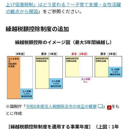
上げ促進税制」はどう変わる？～子育て支援・女性活躍
の観点から開設
」をご参照ください。
繰越税額控除制度の追加
繰越税額控除のイメージ図（最大5年間繰越し）
※国税庁「
令和6年度法人税関係法令の改正の概要
」
をも
とに作成
［繰越税額控除制度を適用する事業年度］（上図：1年