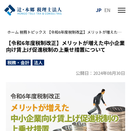
JP
EN
メ
ニ
ュ
ホーム
税務トピックス
【令和6年度税制改正】メリットが増えた中小企業向け賃上げ促進税制の上乗せ措置について
ー
を
【令和6年度税制改正】メリットが増えた中小企業
開
向け賃上げ促進税制の上乗せ措置について
閉
す
税務・会計
法人
る
公開日：2024年08月30日