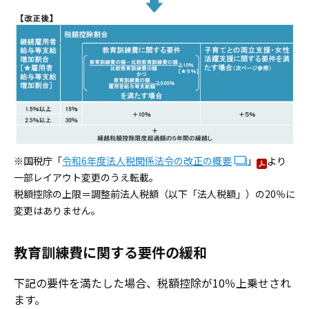
※国税庁「
令和6年度法人税関係法令の改正の概要
」
より
一部レイアウト変更のうえ転載。
税額控除の上限＝調整前法人税額（以下「法人税額」）の20％に
変更はありません。
教育訓練費に関する要件の緩和
下記の要件を満たした場合、税額控除が10％上乗せされ
ます。