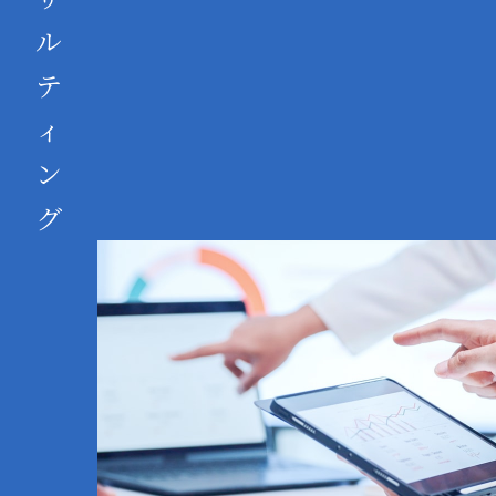
ル
テ
ィ
ン
グ