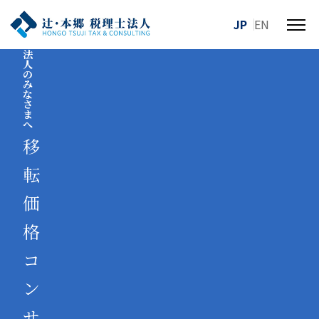
JP
EN
メ
ニ
法
人
ュ
の
ー
み
な
を
さ
ま
開
へ
閉
移
す
る
転
価
格
コ
ン
サ