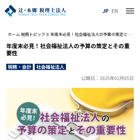
JP
EN
メ
ニ
ュ
ホーム
税務トピックス
年度末必見！社会福祉法人の予算の策定とその重要性
ー
を
年度末必見！社会福祉法人の予算の策定とその重
開
要性
閉
す
税務・会計
社会福祉法人
る
公開日：2025年02月05日